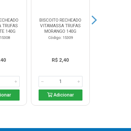
RECHEADO
BISCOITO RECHEADO
BISCOITO RE
A TRUFAS
VITAMASSA TRUFAS
VITAMASSA 
TE 140G
MORANGO 140G
BAUNILHA CASS
 15308
Código: 15309
Código: 15
,40
R$ 2,40
R$ 2,4
ionar
Adicionar
Adicio