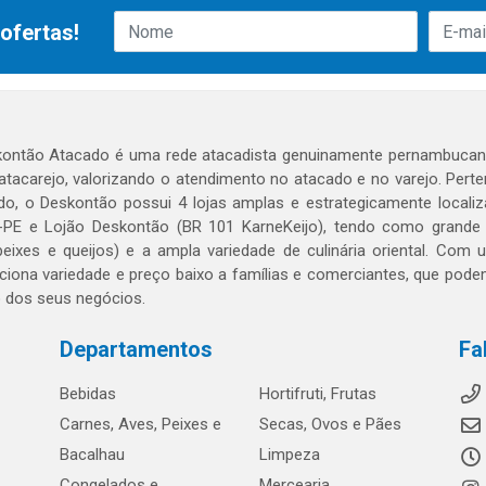
ofertas!
ontão Atacado é uma rede atacadista genuinamente pernambucana
 atacarejo, valorizando o atendimento no atacado e no varejo. Per
o, o Deskontão possui 4 lojas amplas e estrategicamente localiza
PE e Lojão Deskontão (BR 101 KarneKeijo), tendo como grande dif
peixes e queijos) e a ampla variedade de culinária oriental. Com
ciona variedade e preço baixo a famílias e comerciantes, que po
o dos seus negócios.
Departamentos
Fa
Bebidas
Hortifruti, Frutas
Carnes, Aves, Peixes e
Secas, Ovos e Pães
Bacalhau
Limpeza
Congelados e
Mercearia