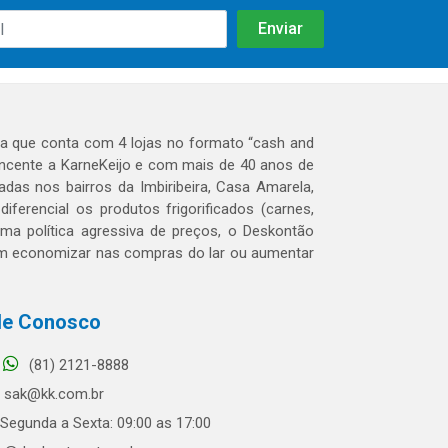
 que conta com 4 lojas no formato “cash and
tencente a KarneKeijo e com mais de 40 anos de
das nos bairros da Imbiribeira, Casa Amarela,
erencial os produtos frigorificados (carnes,
 uma política agressiva de preços, o Deskontão
dem economizar nas compras do lar ou aumentar
le Conosco
(81) 2121-8888
sak@kk.com.br
Segunda a Sexta: 09:00 as 17:00