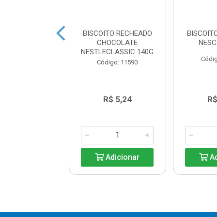
ITO RECHEADO
BISCOITO RECHEADO
BISCOIT
O MILKSHAKE
CHOCOLATE
NESC
ANGO 144G
NESTLECLASSIC 140G
Códig
digo: 18330
Código: 11590
R$ 7,86
R$ 5,24
R$
Adicionar
Adicionar
Ad