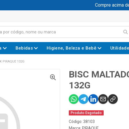
Compre acima de R
a
Bebidas
Higiene, Beleza e Bebê
Utilidad
K PIRAQUE 132G
BISC MALTAD
132G
Produto Esgotado
Código: 38103
Marca:
PIRAQUE