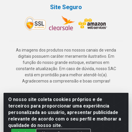
Site Seguro
As imagens dos produtos nos nossos canais de venda
digitais possuem caráter meramente ilustrativo. Em
função do nosso grande estoque, estamos em
constante atualização. Em caso de dúvida, nosso SAC
está em prontidão para melhor atendê-lo(a).
Agradecemos a compreensão e boas compras!
O nosso site coleta cookies próprios e de
Deskontão Atacado - Av. Marechal Mascarenhas de Morais, 2471 -
terceiros para proporcionar uma experiência
Imbiribeira - Recife/PE - CEP 51.150-001 - CNPJ 24.150.377/0003-
personalizada ao usuário, apresentar publicidade
57
relevante de acordo com o seu perfil e melhorar a
qualidade do nosso site.