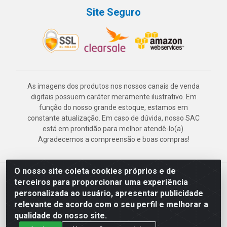
Site Seguro
As imagens dos produtos nos nossos canais de venda
digitais possuem caráter meramente ilustrativo. Em
função do nosso grande estoque, estamos em
constante atualização. Em caso de dúvida, nosso SAC
está em prontidão para melhor atendê-lo(a).
Agradecemos a compreensão e boas compras!
O nosso site coleta cookies próprios e de
Deskontão Atacado - Av. Marechal Mascarenhas de Morais, 2471 -
terceiros para proporcionar uma experiência
Imbiribeira - Recife/PE - CEP 51.150-001 - CNPJ 24.150.377/0003-
personalizada ao usuário, apresentar publicidade
57
relevante de acordo com o seu perfil e melhorar a
qualidade do nosso site.