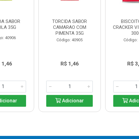
DA SABOR
TORCIDA SABOR
BISCOIT
OLA 35G
CAMARAO COM
CRACKER V
PIMENTA 35G
30
o: 40906
Código: 40905
Código:
 1,46
R$ 1,46
R$ 3
icionar
Adicionar
Adic