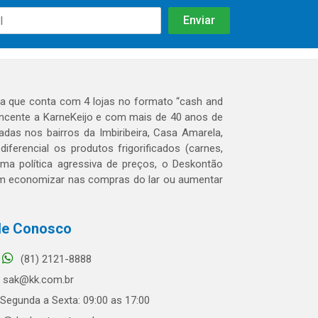
 que conta com 4 lojas no formato “cash and
tencente a KarneKeijo e com mais de 40 anos de
das nos bairros da Imbiribeira, Casa Amarela,
erencial os produtos frigorificados (carnes,
 uma política agressiva de preços, o Deskontão
dem economizar nas compras do lar ou aumentar
le Conosco
(81) 2121-8888
sak@kk.com.br
Segunda a Sexta: 09:00 as 17:00