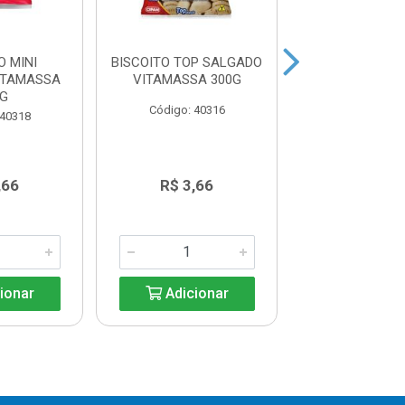
O MINI
BISCOITO TOP SALGADO
BOLO DE R
ITAMASSA
VITAMASSA 300G
GOIABADA 
0G
KASEIRO 3
Código: 40316
 40318
Código: 40
,66
R$ 3,66
R$ 16,7
ionar
Adicionar
Adicio