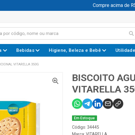
Compre acima de R$ 1
a
Bebidas
Higiene, Beleza e Bebê
Utilidad
ICIONAL VITARELLA 350G
BISCOITO AG
VITARELLA 3
Em Estoque
Código: 34445
Marca:
VITARELLA