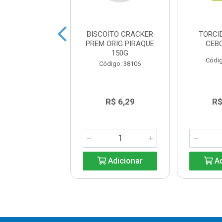
O TUTTI-FRUTTI
BISCOITO CRACKER
TORCI
KINAS 126G
PREM ORIG PIRAQUE
CEB
150G
digo: 37266
Códig
Código: 38106
R$ 3,98
R$ 6,29
R$
Adicionar
Adicionar
Ad