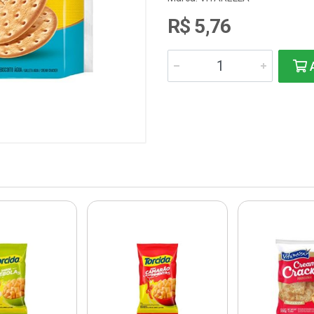
R$ 5,76
A