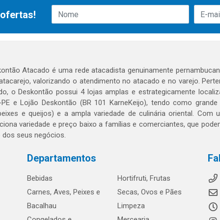
ofertas!
ontão Atacado é uma rede atacadista genuinamente pernambucana
 atacarejo, valorizando o atendimento no atacado e no varejo. Per
o, o Deskontão possui 4 lojas amplas e estrategicamente localiza
PE e Lojão Deskontão (BR 101 KarneKeijo), tendo como grande dif
peixes e queijos) e a ampla variedade de culinária oriental. Com
ciona variedade e preço baixo a famílias e comerciantes, que po
o dos seus negócios.
Departamentos
Fa
Bebidas
Hortifruti, Frutas
Carnes, Aves, Peixes e
Secas, Ovos e Pães
Bacalhau
Limpeza
Congelados e
Mercearia