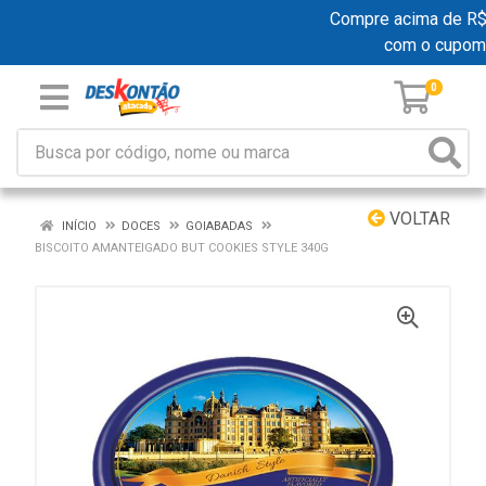
Compre acima de R$ 19
com o cupom
0
VOLTAR
INÍCIO
DOCES
GOIABADAS
BISCOITO AMANTEIGADO BUT COOKIES STYLE 340G