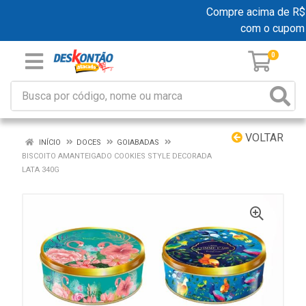
Compre acima de R$ 19
com o cupom
0
VOLTAR
INÍCIO
DOCES
GOIABADAS
BISCOITO AMANTEIGADO COOKIES STYLE DECORADA
LATA 340G