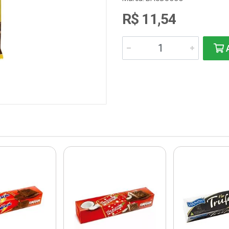
R$ 11,54
A