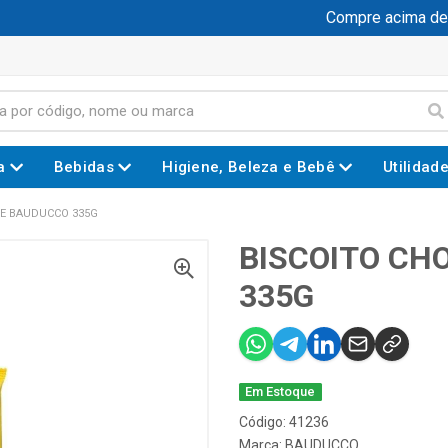
Compre acima de R$
a
Bebidas
Higiene, Beleza e Bebê
Utilidad
TE BAUDUCCO 335G
BISCOITO CH
335G
Em Estoque
Código: 41236
Marca:
BAUDUCCO