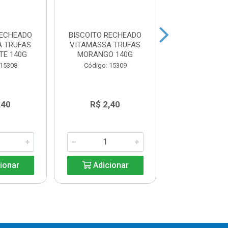
RECHEADO
BISCOITO RECHEADO
BISCOITO RE
A TRUFAS
VITAMASSA TRUFAS
VITAMASSA 
TE 140G
MORANGO 140G
BAUNILHA CASS
 15308
Código: 15309
Código: 15
,40
R$ 2,40
R$ 2,4
ionar
Adicionar
Adicio