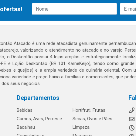
ofertas!
ontão Atacado é uma rede atacadista genuinamente pernambucana
 atacarejo, valorizando o atendimento no atacado e no varejo. Per
o, o Deskontão possui 4 lojas amplas e estrategicamente localiza
PE e Lojão Deskontão (BR 101 KarneKeijo), tendo como grande dif
peixes e queijos) e a ampla variedade de culinária oriental. Com
ciona variedade e preço baixo a famílias e comerciantes, que po
o dos seus negócios.
Departamentos
Fa
Bebidas
Hortifruti, Frutas
Carnes, Aves, Peixes e
Secas, Ovos e Pães
Bacalhau
Limpeza
Congelados e
Mercearia