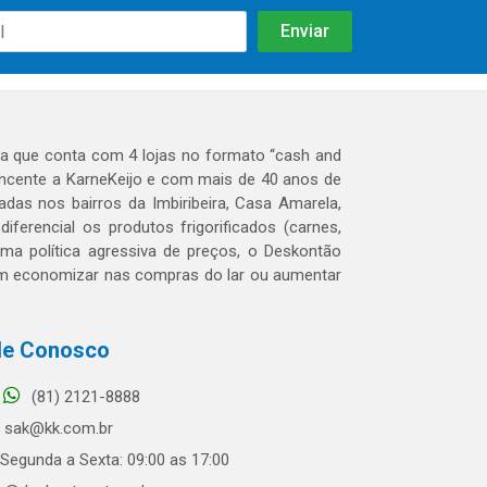
 que conta com 4 lojas no formato “cash and
tencente a KarneKeijo e com mais de 40 anos de
das nos bairros da Imbiribeira, Casa Amarela,
erencial os produtos frigorificados (carnes,
 uma política agressiva de preços, o Deskontão
dem economizar nas compras do lar ou aumentar
le Conosco
(81) 2121-8888
sak@kk.com.br
Segunda a Sexta: 09:00 as 17:00