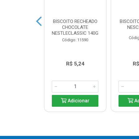
ITO RECHEADO
BISCOITO RECHEADO
BISCOIT
O MILKSHAKE
CHOCOLATE
NESC
ANGO 144G
NESTLECLASSIC 140G
Códig
digo: 18330
Código: 11590
R$ 7,86
R$ 5,24
R$
Adicionar
Adicionar
Ad