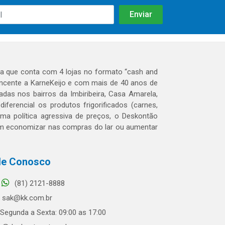
 que conta com 4 lojas no formato “cash and
tencente a KarneKeijo e com mais de 40 anos de
das nos bairros da Imbiribeira, Casa Amarela,
erencial os produtos frigorificados (carnes,
 uma política agressiva de preços, o Deskontão
dem economizar nas compras do lar ou aumentar
le Conosco
(81) 2121-8888
sak@kk.com.br
Segunda a Sexta: 09:00 as 17:00