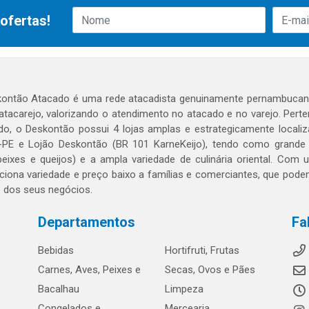
ofertas!
ontão Atacado é uma rede atacadista genuinamente pernambucana
 atacarejo, valorizando o atendimento no atacado e no varejo. Per
o, o Deskontão possui 4 lojas amplas e estrategicamente localiza
PE e Lojão Deskontão (BR 101 KarneKeijo), tendo como grande dif
peixes e queijos) e a ampla variedade de culinária oriental. Com
ciona variedade e preço baixo a famílias e comerciantes, que po
o dos seus negócios.
Departamentos
Fa
Bebidas
Hortifruti, Frutas
Carnes, Aves, Peixes e
Secas, Ovos e Pães
Bacalhau
Limpeza
Congelados e
Mercearia