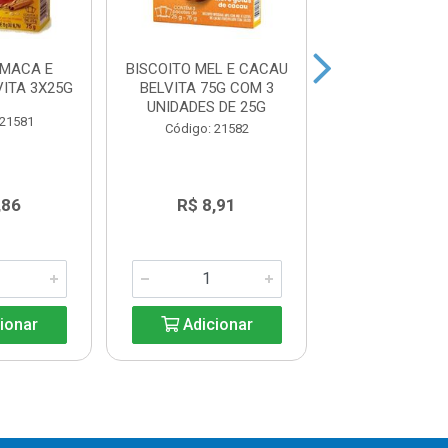
 MACA E
BISCOITO MEL E CACAU
BISCOITO CA
ITA 3X25G
BELVITA 75G COM 3
CEREAIS BELVI
UNIDADES DE 25G
 21581
Código: 21
Código: 21582
,86
R$ 8,91
R$ 7,8
ionar
Adicionar
Adicio