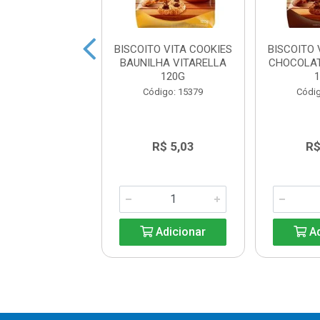
OITO COOKIES
BISCOITO VITA COOKIES
BISCOITO 
BAUDUCCO 96G
BAUNILHA VITARELLA
CHOCOLAT
120G
digo: 24726
Código: 15379
Códig
R$ 7,86
R$ 5,03
R$
Adicionar
Adicionar
Ad