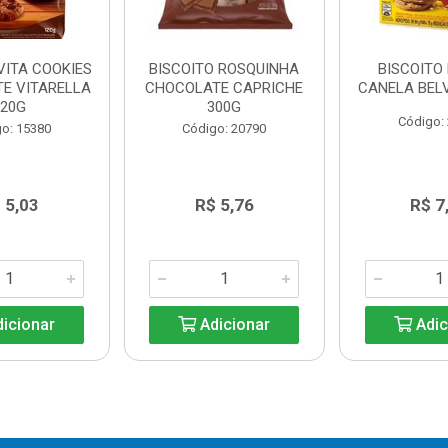
VITA COOKIES
BISCOITO ROSQUINHA
BISCOITO
E VITARELLA
CHOCOLATE CAPRICHE
CANELA BELV
120G
300G
Código:
o: 15380
Código: 20790
 5,03
R$ 5,76
R$ 7
icionar
Adicionar
Adic