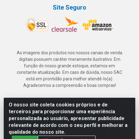
Site Seguro
As imagens dos produtos nos nossos canais de venda
digitais possuem caráter meramente ilustrativo. Em
função do nosso grande estoque, estamos em
constante atualização. Em caso de dúvida, nosso SAC
está em prontidão para melhor atendê-lo(a).
Agradecemos a compreensão e boas compras!
O nosso site coleta cookies próprios e de
Deskontão Atacado - Av. Marechal Mascarenhas de Morais, 2471 -
terceiros para proporcionar uma experiência
Imbiribeira - Recife/PE - CEP 51.150-001 - CNPJ 24.150.377/0003-
personalizada ao usuário, apresentar publicidade
57
relevante de acordo com o seu perfil e melhorar a
qualidade do nosso site.