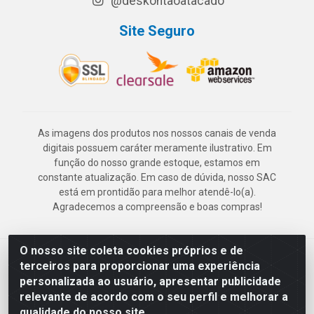
@deskontaoatacado
Site Seguro
As imagens dos produtos nos nossos canais de venda
digitais possuem caráter meramente ilustrativo. Em
função do nosso grande estoque, estamos em
constante atualização. Em caso de dúvida, nosso SAC
está em prontidão para melhor atendê-lo(a).
Agradecemos a compreensão e boas compras!
O nosso site coleta cookies próprios e de
Deskontão Atacado - Av. Marechal Mascarenhas de Morais, 2471 -
terceiros para proporcionar uma experiência
Imbiribeira - Recife/PE - CEP 51.150-001 - CNPJ 24.150.377/0003-
personalizada ao usuário, apresentar publicidade
57
relevante de acordo com o seu perfil e melhorar a
qualidade do nosso site.