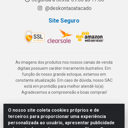
@deskontaoatacado
Site Seguro
As imagens dos produtos nos nossos canais de venda
digitais possuem caráter meramente ilustrativo. Em
função do nosso grande estoque, estamos em
constante atualização. Em caso de dúvida, nosso SAC
está em prontidão para melhor atendê-lo(a).
Agradecemos a compreensão e boas compras!
O nosso site coleta cookies próprios e de
Deskontão Atacado - Av. Marechal Mascarenhas de Morais, 2471 -
terceiros para proporcionar uma experiência
Imbiribeira - Recife/PE - CEP 51.150-001 - CNPJ 24.150.377/0003-
personalizada ao usuário, apresentar publicidade
57