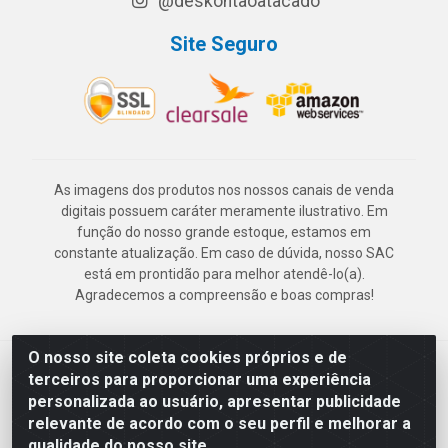
@deskontaoatacado
Site Seguro
As imagens dos produtos nos nossos canais de venda
digitais possuem caráter meramente ilustrativo. Em
função do nosso grande estoque, estamos em
constante atualização. Em caso de dúvida, nosso SAC
está em prontidão para melhor atendê-lo(a).
Agradecemos a compreensão e boas compras!
O nosso site coleta cookies próprios e de
Deskontão Atacado - Av. Marechal Mascarenhas de Morais, 2471 -
terceiros para proporcionar uma experiência
Imbiribeira - Recife/PE - CEP 51.150-001 - CNPJ 24.150.377/0003-
personalizada ao usuário, apresentar publicidade
57
relevante de acordo com o seu perfil e melhorar a
qualidade do nosso site.