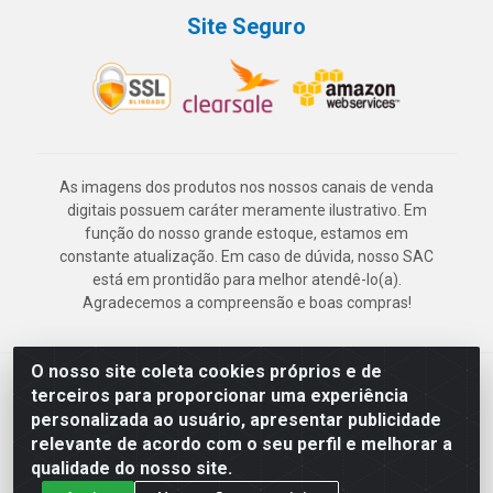
Site Seguro
As imagens dos produtos nos nossos canais de venda
digitais possuem caráter meramente ilustrativo. Em
função do nosso grande estoque, estamos em
constante atualização. Em caso de dúvida, nosso SAC
está em prontidão para melhor atendê-lo(a).
Agradecemos a compreensão e boas compras!
O nosso site coleta cookies próprios e de
Deskontão Atacado - Av. Marechal Mascarenhas de Morais, 2471 -
terceiros para proporcionar uma experiência
Imbiribeira - Recife/PE - CEP 51.150-001 - CNPJ 24.150.377/0003-
personalizada ao usuário, apresentar publicidade
57
relevante de acordo com o seu perfil e melhorar a
qualidade do nosso site.