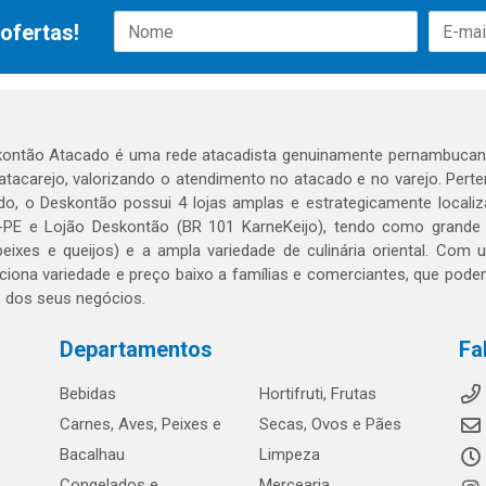
ofertas!
ontão Atacado é uma rede atacadista genuinamente pernambucana
 atacarejo, valorizando o atendimento no atacado e no varejo. Per
o, o Deskontão possui 4 lojas amplas e estrategicamente localiza
PE e Lojão Deskontão (BR 101 KarneKeijo), tendo como grande dif
peixes e queijos) e a ampla variedade de culinária oriental. Com
ciona variedade e preço baixo a famílias e comerciantes, que po
o dos seus negócios.
Departamentos
Fa
Bebidas
Hortifruti, Frutas
Carnes, Aves, Peixes e
Secas, Ovos e Pães
Bacalhau
Limpeza
Congelados e
Mercearia