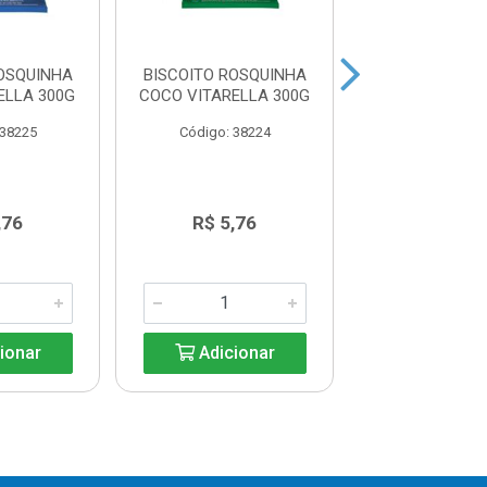
OSQUINHA
BISCOITO ROSQUINHA
BISCOITO CER
ELLA 300G
COCO VITARELLA 300G
LEITE E CER
CAPRICCHE
 38225
Código: 38224
Código: 36
,76
R$ 5,76
R$ 1,0
ionar
Adicionar
Adicio