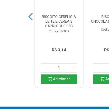
ITO RECHEADO
BISCOITO CERELÍCIA
BIS
FUTURINHOS 48G
LEITE E CEREAIS
CHOCOLAT
CAPRIICCHE 96G
digo: 36908
Códig
Código: 36909
R$ 1,04
R$ 3,14
R$
Adicionar
Adicionar
Ad