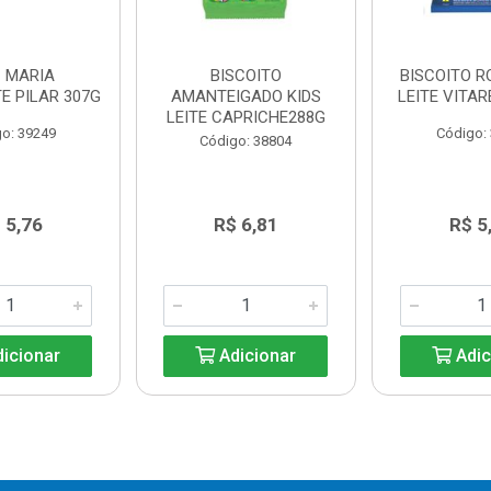
C MARIA
BISCOITO
BISCOITO R
E PILAR 307G
AMANTEIGADO KIDS
LEITE VITAR
LEITE CAPRICHE288G
o: 39249
Código:
Código: 38804
 5,76
R$ 6,81
R$ 5
icionar
Adicionar
Adic