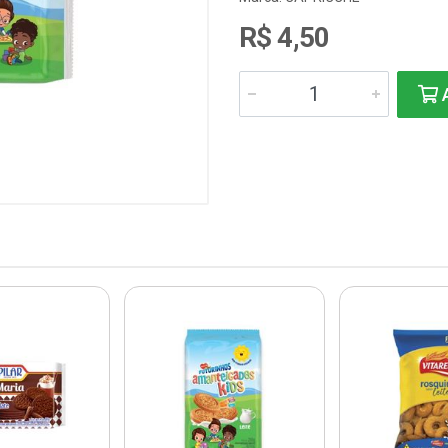
R$ 4,50
A