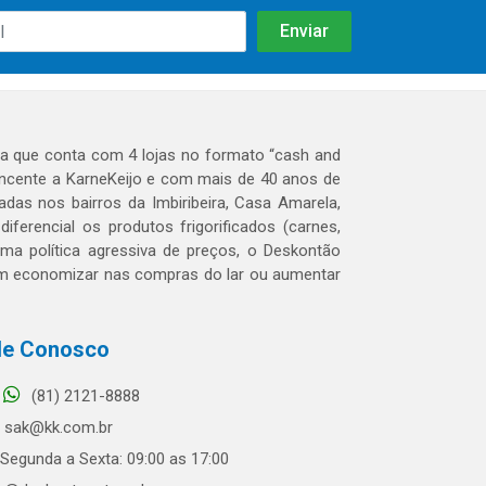
 que conta com 4 lojas no formato “cash and
tencente a KarneKeijo e com mais de 40 anos de
das nos bairros da Imbiribeira, Casa Amarela,
erencial os produtos frigorificados (carnes,
 uma política agressiva de preços, o Deskontão
dem economizar nas compras do lar ou aumentar
le Conosco
(81) 2121-8888
sak@kk.com.br
Segunda a Sexta: 09:00 as 17:00