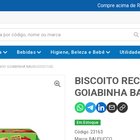
Compre acima de R$ 
a
Bebidas
Higiene, Beleza e Bebê
Utilidad
INHO GOIABINHA BAUDUCCO112G
BISCOITO RE
GOIABINHA B
Em Estoque
Código: 23163
Marca:
BAUDUCCO