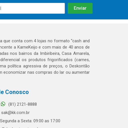
 que conta com 4 lojas no formato “cash and
tencente a KarneKeijo e com mais de 40 anos de
das nos bairros da Imbiribeira, Casa Amarela,
erencial os produtos frigorificados (carnes,
 uma política agressiva de preços, o Deskontão
dem economizar nas compras do lar ou aumentar
le Conosco
(81) 2121-8888
sak@kk.com.br
Segunda a Sexta: 09:00 as 17:00