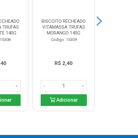
RECHEADO
BISCOITO RECHEADO
BISCOITO RE
A TRUFAS
VITAMASSA TRUFAS
VITAMASSA 
TE 140G
MORANGO 140G
BAUNILHA CASS
 15308
Código: 15309
Código: 15
,40
R$ 2,40
R$ 2,4
ionar
Adicionar
Adicio