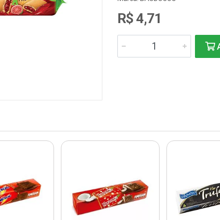
R$ 4,71
A