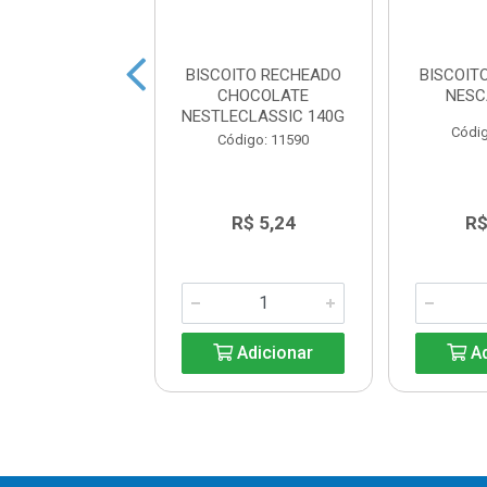
ITO RECHEADO
BISCOITO RECHEADO
BISCOIT
O MILKSHAKE
CHOCOLATE
NESC
ANGO 144G
NESTLECLASSIC 140G
Códig
digo: 18330
Código: 11590
R$ 7,86
R$ 5,24
R$
Adicionar
Adicionar
Ad