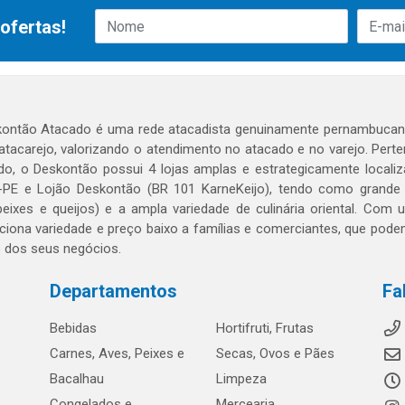
ofertas!
ontão Atacado é uma rede atacadista genuinamente pernambucana
 atacarejo, valorizando o atendimento no atacado e no varejo. Per
o, o Deskontão possui 4 lojas amplas e estrategicamente localiza
PE e Lojão Deskontão (BR 101 KarneKeijo), tendo como grande dif
peixes e queijos) e a ampla variedade de culinária oriental. Com
ciona variedade e preço baixo a famílias e comerciantes, que po
o dos seus negócios.
Departamentos
Fa
Bebidas
Hortifruti, Frutas
Carnes, Aves, Peixes e
Secas, Ovos e Pães
Bacalhau
Limpeza
Congelados e
Mercearia