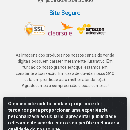
@deskontaoatacado
Site Seguro
As imagens dos produtos nos nossos canais de venda
digitais possuem caráter meramente ilustrativo. Em
função do nosso grande estoque, estamos em
constante atualização. Em caso de dúvida, nosso SAC
está em prontidão para melhor atendê-lo(a).
Agradecemos a compreensão e boas compras!
O nosso site coleta cookies próprios e de
Deskontão Atacado - Av. Marechal Mascarenhas de Morais, 2471 -
terceiros para proporcionar uma experiência
Imbiribeira - Recife/PE - CEP 51.150-001 - CNPJ 24.150.377/0003-
personalizada ao usuário, apresentar publicidade
57
relevante de acordo com o seu perfil e melhorar a
qualidade do nosso site.