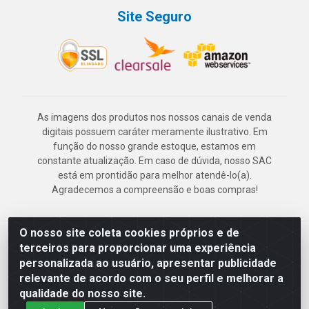
Site Seguro
As imagens dos produtos nos nossos canais de venda
digitais possuem caráter meramente ilustrativo. Em
função do nosso grande estoque, estamos em
constante atualização. Em caso de dúvida, nosso SAC
está em prontidão para melhor atendê-lo(a).
Agradecemos a compreensão e boas compras!
O nosso site coleta cookies próprios e de
Deskontão Atacado - Av. Marechal Mascarenhas de Morais, 2471 -
terceiros para proporcionar uma experiência
Imbiribeira - Recife/PE - CEP 51.150-001 - CNPJ 24.150.377/0003-
personalizada ao usuário, apresentar publicidade
57
relevante de acordo com o seu perfil e melhorar a
qualidade do nosso site.