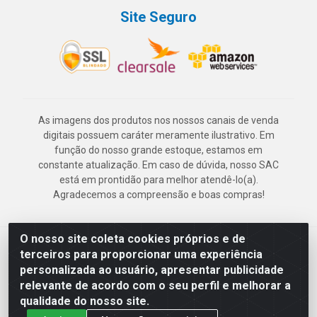
Site Seguro
As imagens dos produtos nos nossos canais de venda
digitais possuem caráter meramente ilustrativo. Em
função do nosso grande estoque, estamos em
constante atualização. Em caso de dúvida, nosso SAC
está em prontidão para melhor atendê-lo(a).
Agradecemos a compreensão e boas compras!
O nosso site coleta cookies próprios e de
Deskontão Atacado - Av. Marechal Mascarenhas de Morais, 2471 -
terceiros para proporcionar uma experiência
Imbiribeira - Recife/PE - CEP 51.150-001 - CNPJ 24.150.377/0003-
personalizada ao usuário, apresentar publicidade
57
relevante de acordo com o seu perfil e melhorar a
qualidade do nosso site.