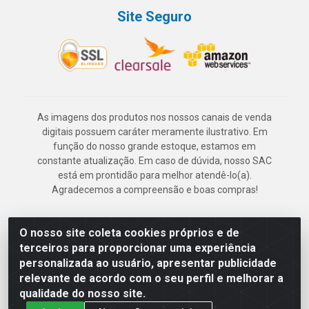
Site Seguro
As imagens dos produtos nos nossos canais de venda
digitais possuem caráter meramente ilustrativo. Em
função do nosso grande estoque, estamos em
constante atualização. Em caso de dúvida, nosso SAC
está em prontidão para melhor atendê-lo(a).
Agradecemos a compreensão e boas compras!
O nosso site coleta cookies próprios e de
Deskontão Atacado - Av. Marechal Mascarenhas de Morais, 2471 -
terceiros para proporcionar uma experiência
Imbiribeira - Recife/PE - CEP 51.150-001 - CNPJ 24.150.377/0003-
personalizada ao usuário, apresentar publicidade
57
relevante de acordo com o seu perfil e melhorar a
qualidade do nosso site.