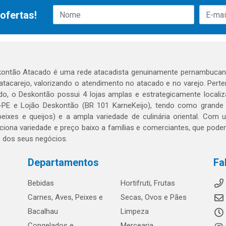
ofertas!
ontão Atacado é uma rede atacadista genuinamente pernambucana
 atacarejo, valorizando o atendimento no atacado e no varejo. Per
o, o Deskontão possui 4 lojas amplas e estrategicamente localiza
PE e Lojão Deskontão (BR 101 KarneKeijo), tendo como grande dif
peixes e queijos) e a ampla variedade de culinária oriental. Com
ciona variedade e preço baixo a famílias e comerciantes, que po
o dos seus negócios.
Departamentos
Fa
Bebidas
Hortifruti, Frutas
Carnes, Aves, Peixes e
Secas, Ovos e Pães
Bacalhau
Limpeza
Congelados e
Mercearia