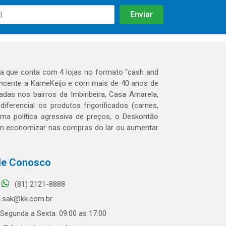
 que conta com 4 lojas no formato “cash and
tencente a KarneKeijo e com mais de 40 anos de
das nos bairros da Imbiribeira, Casa Amarela,
erencial os produtos frigorificados (carnes,
 uma política agressiva de preços, o Deskontão
dem economizar nas compras do lar ou aumentar
le Conosco
(81) 2121-8888
sak@kk.com.br
Segunda a Sexta: 09:00 as 17:00