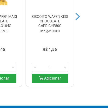
AFER MAXI
BISCOITO WAFER KIDS
BISCOITO W
LATE
CHOCOLATE
MORANGO VIT
CO104G
CAPRICHE80G
80G
 39939
Código: 38803
Código: 38
,45
R$ 1,56
R$ 1,6
ionar
Adicionar
Adicio