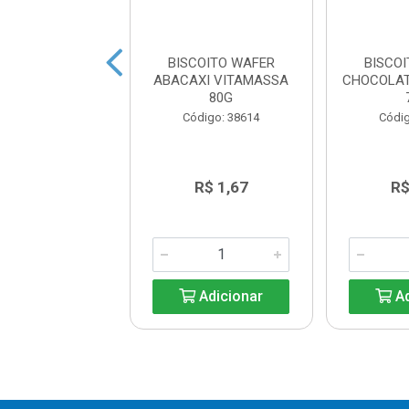
COITO WAFER
BISCOITO WAFER
BISCO
XI VITAMASSA
ABACAXI VITAMASSA
CHOCOLA
26G
80G
digo: 38588
Código: 38614
Códig
R$ 0,83
R$ 1,67
R$
Adicionar
Adicionar
Ad