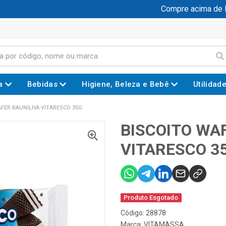
Compre acima de R$ 
a
Bebidas
Higiene, Beleza e Bebê
Utilidad
AFER BAUNILHA VITARESCO 35G
BISCOITO WA
VITARESCO 3
Produto Esgotado
Código: 28878
Marca:
VITAMASSA