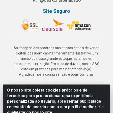
@deskontaoatacado
Site Seguro
As imagens dos produtos nos nossos canais de venda
digitais possuem caráter meramente ilustrativo. Em
função do nosso grande estoque, estamos em
constante atualização. Em caso de dúvida, nosso SAC
está em prontidão para melhor atendê-lo(a).
Agradecemos a compreensão e boas compras!
O nosso site coleta cookies próprios e de
Deskontão Atacado - Av. Marechal Mascarenhas de Morais, 2471 -
terceiros para proporcionar uma experiência
Imbiribeira - Recife/PE - CEP 51.150-001 - CNPJ 24.150.377/0003-
personalizada ao usuário, apresentar publicidade
57
relevante de acordo com o seu perfil e melhorar a
qualidade do nosso site.