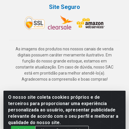
Site Seguro
As imagens dos produtos nos nossos canais de venda
digitais possuem caráter meramente ilustrativo. Em
função do nosso grande estoque, estamos em
constante atualização. Em caso de dúvida, nosso SAC
está em prontidão para melhor atendê-lo(a).
Agradecemos a compreensão e boas compras!
O nosso site coleta cookies próprios e de
Deskontão Atacado - Av. Marechal Mascarenhas de Morais, 2471 -
terceiros para proporcionar uma experiência
Imbiribeira - Recife/PE - CEP 51.150-001 - CNPJ 24.150.377/0003-
personalizada ao usuário, apresentar publicidade
57
relevante de acordo com o seu perfil e melhorar a
qualidade do nosso site.