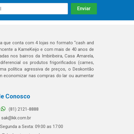
 que conta com 4 lojas no formato “cash and
tencente a KarneKeijo e com mais de 40 anos de
das nos bairros da Imbiribeira, Casa Amarela,
erencial os produtos frigorificados (carnes,
 uma política agressiva de preços, o Deskontão
dem economizar nas compras do lar ou aumentar
le Conosco
(81) 2121-8888
sak@kk.com.br
Segunda a Sexta: 09:00 as 17:00