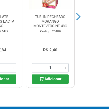
LATE
TUB-IN RECHEADO
TUB-IN REC
ES LACTA
MORANGO
AVELA MONTE
6G
MONTEVÉRGINE 48G
48G
 24422
Código: 25189
Código: 25
7,84
R$ 2,40
R$ 2,4
ionar
Adicionar
Adicio