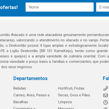
ofertas!
ontão Atacado é uma rede atacadista genuinamente pernambucana
 atacarejo, valorizando o atendimento no atacado e no varejo. Per
o, o Deskontão possui 4 lojas amplas e estrategicamente localiza
PE e Lojão Deskontão (BR 101 KarneKeijo), tendo como grande dif
peixes e queijos) e a ampla variedade de culinária oriental. Com
ciona variedade e preço baixo a famílias e comerciantes, que po
o dos seus negócios.
Departamentos
Fa
Bebidas
Hortifruti, Frutas
Carnes, Aves, Peixes e
Secas, Ovos e Pães
Bacalhau
Limpeza
Congelados e
Mercearia