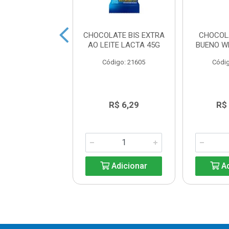
 LICOR CEREJA
CHOCOLATE BIS EXTRA
CHOCOL
EVERGINE 55G
AO LEITE LACTA 45G
BUENO W
digo: 25200
Código: 21605
Códig
R$ 9,96
R$ 6,29
R$
Adicionar
Adicionar
Ad