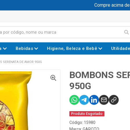
Compre acima de R$
a
Bebidas
Higiene, Beleza e Bebê
Utilidad
 SERENATA DE AMOR 950G
BOMBONS SE
950G
Produto Esgotado
Código: 15980
Marca:
GAROTO