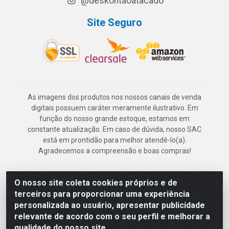
@deskontaoatacado
Site Seguro
As imagens dos produtos nos nossos canais de venda
digitais possuem caráter meramente ilustrativo. Em
função do nosso grande estoque, estamos em
constante atualização. Em caso de dúvida, nosso SAC
está em prontidão para melhor atendê-lo(a).
Agradecemos a compreensão e boas compras!
O nosso site coleta cookies próprios e de
Deskontão Atacado - Av. Marechal Mascarenhas de Morais, 2471 -
terceiros para proporcionar uma experiência
Imbiribeira - Recife/PE - CEP 51.150-001 - CNPJ 24.150.377/0003-
personalizada ao usuário, apresentar publicidade
57
relevante de acordo com o seu perfil e melhorar a
qualidade do nosso site.