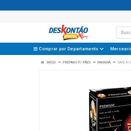
Comprar por Departamento
Merceari
INÍCIO
PREPARO P/ PÃES
FARINHA
CAFÉ A 