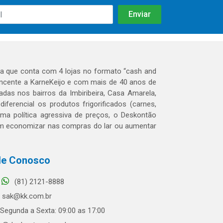
 que conta com 4 lojas no formato “cash and
tencente a KarneKeijo e com mais de 40 anos de
das nos bairros da Imbiribeira, Casa Amarela,
erencial os produtos frigorificados (carnes,
 uma política agressiva de preços, o Deskontão
dem economizar nas compras do lar ou aumentar
le Conosco
(81) 2121-8888
sak@kk.com.br
Segunda a Sexta: 09:00 as 17:00