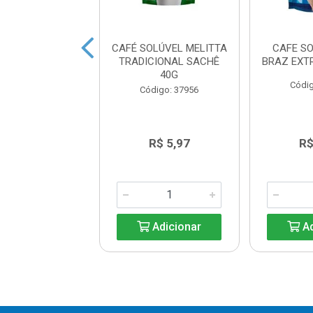
ML
CAFÉ SOLÚVEL MELITTA
CAFE S
TRADICIONAL SACHÊ
BRAZ EXT
40G
digo: 37902
Códig
Código: 37956
R$ 7,86
R$ 5,97
R$
Adicionar
Adicionar
Ad