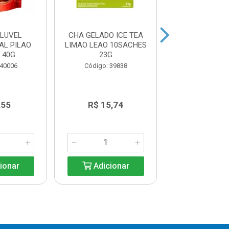
OLUVEL
CHA GELADO ICE TEA
CHA GELADO I
AL PILAO
LIMAO LEAO 10SACHES
PESSEGO L
 40G
23G
10SACHES 
 40006
Código: 39838
Código: 39
,55
R$ 15,74
R$ 15,7
ionar
Adicionar
Adicio