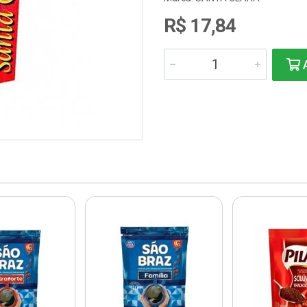
R$ 17,84
A