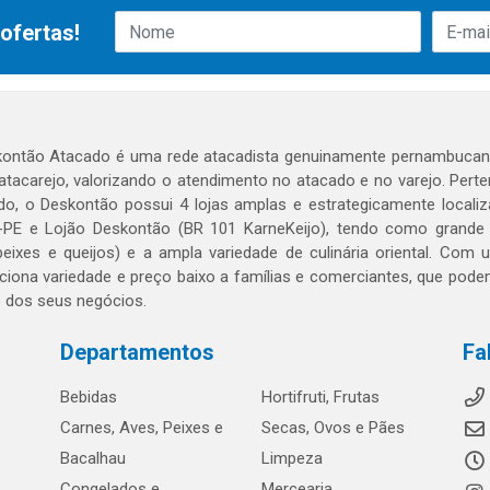
ofertas!
ontão Atacado é uma rede atacadista genuinamente pernambucana
 atacarejo, valorizando o atendimento no atacado e no varejo. Per
o, o Deskontão possui 4 lojas amplas e estrategicamente localiza
PE e Lojão Deskontão (BR 101 KarneKeijo), tendo como grande dif
peixes e queijos) e a ampla variedade de culinária oriental. Com
ciona variedade e preço baixo a famílias e comerciantes, que po
o dos seus negócios.
Departamentos
Fa
Bebidas
Hortifruti, Frutas
Carnes, Aves, Peixes e
Secas, Ovos e Pães
Bacalhau
Limpeza
Congelados e
Mercearia