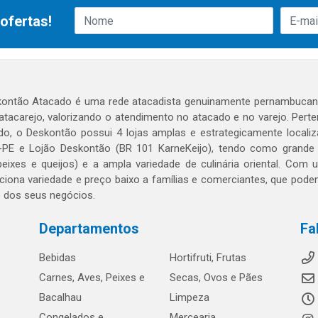
ofertas!
ontão Atacado é uma rede atacadista genuinamente pernambucana
 atacarejo, valorizando o atendimento no atacado e no varejo. Per
o, o Deskontão possui 4 lojas amplas e estrategicamente localiza
PE e Lojão Deskontão (BR 101 KarneKeijo), tendo como grande dif
peixes e queijos) e a ampla variedade de culinária oriental. Com
ciona variedade e preço baixo a famílias e comerciantes, que po
o dos seus negócios.
Departamentos
Fa
Bebidas
Hortifruti, Frutas
Carnes, Aves, Peixes e
Secas, Ovos e Pães
Bacalhau
Limpeza
Congelados e
Mercearia