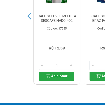
CINO PRONTO 3
CAFE SOLUVEL MELITTA
CAFE S
COES CLASS
DESCAFEINADO 40G
BRAZ F
260ML
Código: 37955
Códig
digo: 37900
R$ 7,86
R$ 12,59
R$
Adicionar
Adicionar
Ad