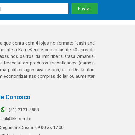
 que conta com 4 lojas no formato “cash and
tencente a KarneKeijo e com mais de 40 anos de
das nos bairros da Imbiribeira, Casa Amarela,
erencial os produtos frigorificados (carnes,
 uma política agressiva de preços, o Deskontão
dem economizar nas compras do lar ou aumentar
le Conosco
(81) 2121-8888
sak@kk.com.br
Segunda a Sexta: 09:00 as 17:00