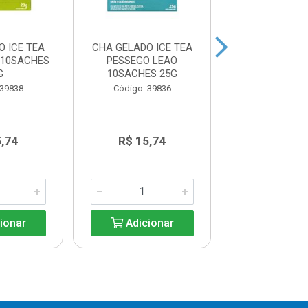
 ICE TEA
CHA GELADO ICE TEA
CHA MAMAE 
 10SACHES
PESSEGO LEAO
LEAO 10 SACH
G
10SACHES 25G
Código: 39
 39838
Código: 39836
5,74
R$ 15,74
R$ 15,7
ionar
Adicionar
Adicio