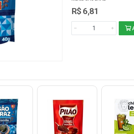
R$ 6,81
A