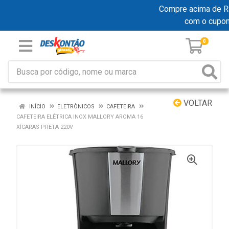
Compre acima de R$ 
com o cupo
0
VOLTAR
INÍCIO
ELETRÔNICOS
CAFETEIRA
CAFETEIRA ELÉTRICA INOX MALLORY AROMA 16
XÍCARAS PRETA 220V