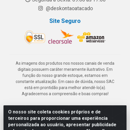
@deskontaoatacado
Site Seguro
As imagens dos produtos nos nossos canais de venda
digitais possuem caráter meramente ilustrativo. Em
função do nosso grande estoque, estamos em
constante atualização. Em caso de dúvida, nosso SAC
está em prontidão para melhor atendê-lo(a).
Agradecemos a compreensão e boas compras!
O nosso site coleta cookies próprios e de
Deskontão Atacado - Av. Marechal Mascarenhas de Morais, 2471 -
terceiros para proporcionar uma experiência
Imbiribeira - Recife/PE - CEP 51.150-001 - CNPJ 24.150.377/0003-
personalizada ao usuário, apresentar publicidade
57