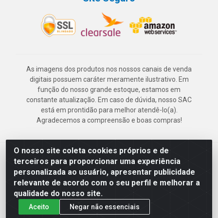
As imagens dos produtos nos nossos canais de venda
digitais possuem caráter meramente ilustrativo. Em
função do nosso grande estoque, estamos em
constante atualização. Em caso de dúvida, nosso SAC
está em prontidão para melhor atendê-lo(a).
Agradecemos a compreensão e boas compras!
O nosso site coleta cookies próprios e de
Deskontão Atacado - Av. Marechal Mascarenhas de Morais, 2471 -
terceiros para proporcionar uma experiência
Imbiribeira - Recife/PE - CEP 51.150-001 - CNPJ 24.150.377/0003-
personalizada ao usuário, apresentar publicidade
57
relevante de acordo com o seu perfil e melhorar a
qualidade do nosso site.
Aceito
Negar não essenciais