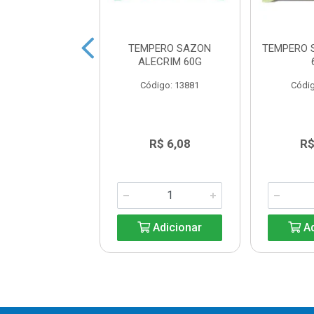
O DE GALINHA
TEMPERO SAZON
TEMPERO 
IOR 1,01KG
ALECRIM 60G
digo: 19678
Código: 13881
Códig
R$ 23,00
R$ 6,08
R$
Adicionar
Adicionar
Ad