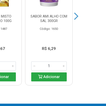
 MISTO
SABOR AMI ALHO COM
TEMPERO S
O 100G
SAL 300GR
VERMELHO 
 1487
Código: 1650
Código: 16
,67
R$ 6,29
R$ 6,2
ionar
Adicionar
Adicio