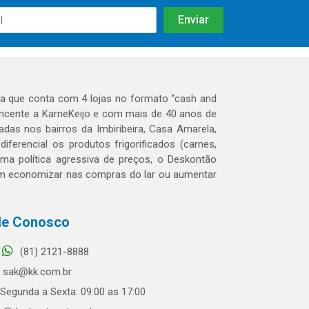
 que conta com 4 lojas no formato “cash and
tencente a KarneKeijo e com mais de 40 anos de
das nos bairros da Imbiribeira, Casa Amarela,
erencial os produtos frigorificados (carnes,
 uma política agressiva de preços, o Deskontão
dem economizar nas compras do lar ou aumentar
le Conosco
(81) 2121-8888
sak@kk.com.br
Segunda a Sexta: 09:00 as 17:00