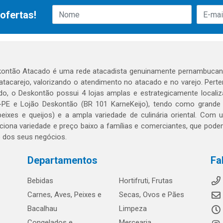
ofertas!
ontão Atacado é uma rede atacadista genuinamente pernambucana
 atacarejo, valorizando o atendimento no atacado e no varejo. Per
o, o Deskontão possui 4 lojas amplas e estrategicamente localiza
PE e Lojão Deskontão (BR 101 KarneKeijo), tendo como grande dif
peixes e queijos) e a ampla variedade de culinária oriental. Com
ciona variedade e preço baixo a famílias e comerciantes, que po
o dos seus negócios.
Departamentos
Fa
Bebidas
Hortifruti, Frutas
Carnes, Aves, Peixes e
Secas, Ovos e Pães
Bacalhau
Limpeza
Congelados e
Mercearia