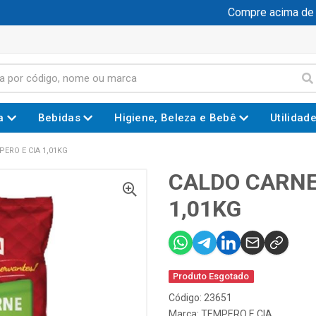
Compre acima de R$
a
Bebidas
Higiene, Beleza e Bebê
Utilidad
ERO E CIA 1,01KG
CALDO CARNE
1,01KG
Produto Esgotado
Código: 23651
Marca:
TEMPERO E CIA