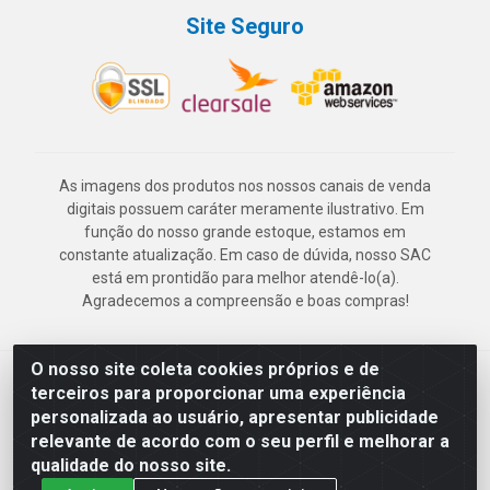
Site Seguro
As imagens dos produtos nos nossos canais de venda
digitais possuem caráter meramente ilustrativo. Em
função do nosso grande estoque, estamos em
constante atualização. Em caso de dúvida, nosso SAC
está em prontidão para melhor atendê-lo(a).
Agradecemos a compreensão e boas compras!
O nosso site coleta cookies próprios e de
Deskontão Atacado - Av. Marechal Mascarenhas de Morais, 2471 -
terceiros para proporcionar uma experiência
Imbiribeira - Recife/PE - CEP 51.150-001 - CNPJ 24.150.377/0003-
personalizada ao usuário, apresentar publicidade
57
relevante de acordo com o seu perfil e melhorar a
qualidade do nosso site.