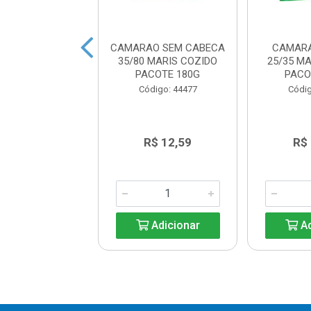
O FILE 60/100
CAMARAO SEM CABECA
CAMARA
 CONNGELADO
35/80 MARIS COZIDO
25/35 M
400G
PACOTE 180G
PACO
digo: 45445
Código: 44477
Códig
R$ 47,15
R$ 12,59
R$
Adicionar
Adicionar
Ad