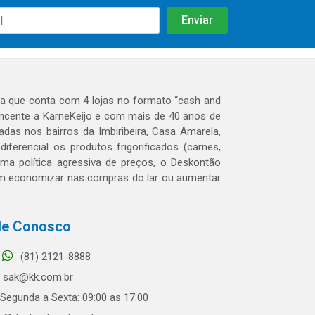
 que conta com 4 lojas no formato “cash and
tencente a KarneKeijo e com mais de 40 anos de
das nos bairros da Imbiribeira, Casa Amarela,
erencial os produtos frigorificados (carnes,
 uma política agressiva de preços, o Deskontão
dem economizar nas compras do lar ou aumentar
le Conosco
(81) 2121-8888
sak@kk.com.br
Segunda a Sexta: 09:00 as 17:00