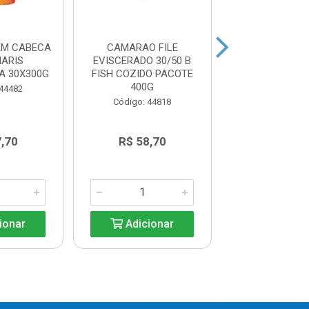
EM CABECA
CAMARAO FILE
CAMARAO FILE 
MARIS
EVISCERADO 30/50 B
FISH COZ
A 30X300G
FISH COZIDO PACOTE
PACOTE4
400G
 44482
Código: 44
Código: 44818
,70
R$ 58,70
R$ 47,1
ionar
Adicionar
Adicio