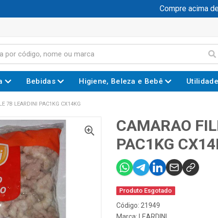
Compre acima de R$
a
Bebidas
Higiene, Beleza e Bebê
Utilidad
LE 7B LEARDINI PAC1KG CX14KG
CAMARAO FILE
PAC1KG CX14
Produto Esgotado
Código: 21949
Marca:
LEARDINI