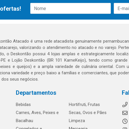
ofertas!
ontão Atacado é uma rede atacadista genuinamente pernambucana
 atacarejo, valorizando o atendimento no atacado e no varejo. Per
o, o Deskontão possui 4 lojas amplas e estrategicamente localiza
PE e Lojão Deskontão (BR 101 KarneKeijo), tendo como grande dif
peixes e queijos) e a ampla variedade de culinária oriental. Com
ciona variedade e preço baixo a famílias e comerciantes, que po
o dos seus negócios.
Departamentos
Fa
Bebidas
Hortifruti, Frutas
Carnes, Aves, Peixes e
Secas, Ovos e Pães
Bacalhau
Limpeza
Congelados e
Mercearia