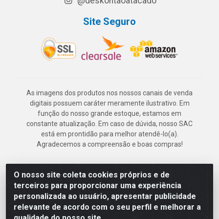
@deskontaoatacado
Site Seguro
As imagens dos produtos nos nossos canais de venda
digitais possuem caráter meramente ilustrativo. Em
função do nosso grande estoque, estamos em
constante atualização. Em caso de dúvida, nosso SAC
está em prontidão para melhor atendê-lo(a).
Agradecemos a compreensão e boas compras!
O nosso site coleta cookies próprios e de
Deskontão Atacado - Av. Marechal Mascarenhas de Morais, 2471 -
terceiros para proporcionar uma experiência
Imbiribeira - Recife/PE - CEP 51.150-001 - CNPJ 24.150.377/0003-
personalizada ao usuário, apresentar publicidade
57
relevante de acordo com o seu perfil e melhorar a
qualidade do nosso site.