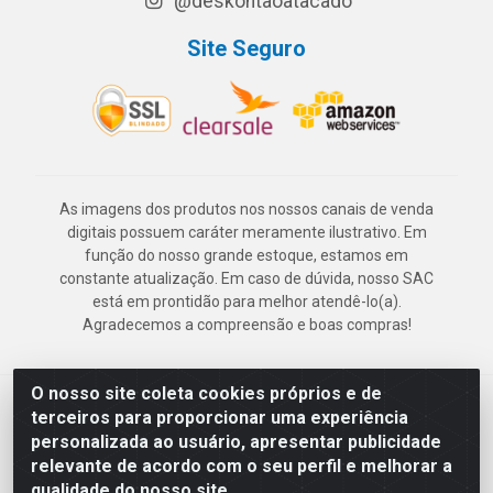
@deskontaoatacado
Site Seguro
As imagens dos produtos nos nossos canais de venda
digitais possuem caráter meramente ilustrativo. Em
função do nosso grande estoque, estamos em
constante atualização. Em caso de dúvida, nosso SAC
está em prontidão para melhor atendê-lo(a).
Agradecemos a compreensão e boas compras!
O nosso site coleta cookies próprios e de
Deskontão Atacado - Av. Marechal Mascarenhas de Morais, 2471 -
terceiros para proporcionar uma experiência
Imbiribeira - Recife/PE - CEP 51.150-001 - CNPJ 24.150.377/0003-
personalizada ao usuário, apresentar publicidade
57
relevante de acordo com o seu perfil e melhorar a
qualidade do nosso site.