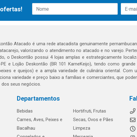
ofertas!
ontão Atacado é uma rede atacadista genuinamente pernambucana
 atacarejo, valorizando o atendimento no atacado e no varejo. Per
o, o Deskontão possui 4 lojas amplas e estrategicamente localiza
PE e Lojão Deskontão (BR 101 KarneKeijo), tendo como grande dif
peixes e queijos) e a ampla variedade de culinária oriental. Com
ciona variedade e preço baixo a famílias e comerciantes, que po
o dos seus negócios.
Departamentos
Fa
Bebidas
Hortifruti, Frutas
Carnes, Aves, Peixes e
Secas, Ovos e Pães
Bacalhau
Limpeza
Congelados e
Mercearia