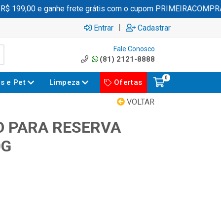
 199,00 e ganhe frete grátis com o cupom PRIMEIRACOMPRA
|
Entrar
Cadastrar
Fale Conosco
(81) 2121-8888
0
es e Pet
Limpeza
Ofertas
VOLTAR
 PARA RESERVA
0G