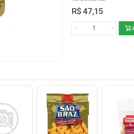
R$ 47,15
A