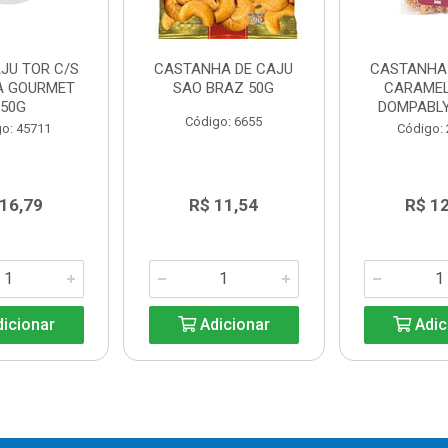
JU TOR C/S
CASTANHA DE CAJU
CASTANHA 
A GOURMET
SAO BRAZ 50G
CARAME
150G
DOMPABLY
Código: 6655
o: 45711
Código:
 16,79
R$ 11,54
R$ 12
icionar
Adicionar
Adic