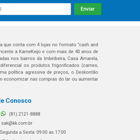
 que conta com 4 lojas no formato “cash and
tencente a KarneKeijo e com mais de 40 anos de
das nos bairros da Imbiribeira, Casa Amarela,
erencial os produtos frigorificados (carnes,
 uma política agressiva de preços, o Deskontão
dem economizar nas compras do lar ou aumentar
le Conosco
(81) 2121-8888
sak@kk.com.br
Segunda a Sexta: 09:00 as 17:00