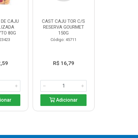
DE CAJU
CAST CAJU TOR C/S
CASTANHA DE
LIZADA
RESERVA GOURMET
SAO BRAZ 
TO 80G
150G
Código: 66
 23423
Código: 45711
,59
R$ 16,79
R$ 11,5
ionar
Adicionar
Adicio