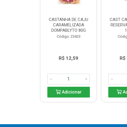
ANHA DE CAJU
CASTANHA DE CAJU
CAST CA
O BRAZ 50G
CARAMELIZADA
RESERV
DOMPABLYTO 80G
ódigo: 6655
Código: 23423
Códig
R$ 11,54
R$ 12,59
R$
Adicionar
Adicionar
Ad