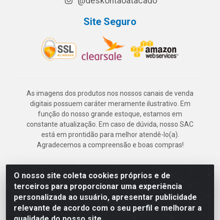
@deskontaoatacado
Site Seguro
As imagens dos produtos nos nossos canais de venda
digitais possuem caráter meramente ilustrativo. Em
função do nosso grande estoque, estamos em
constante atualização. Em caso de dúvida, nosso SAC
está em prontidão para melhor atendê-lo(a).
Agradecemos a compreensão e boas compras!
O nosso site coleta cookies próprios e de
Deskontão Atacado - Av. Marechal Mascarenhas de Morais, 2471 -
terceiros para proporcionar uma experiência
Imbiribeira - Recife/PE - CEP 51.150-001 - CNPJ 24.150.377/0003-
personalizada ao usuário, apresentar publicidade
57
relevante de acordo com o seu perfil e melhorar a
qualidade do nosso site.