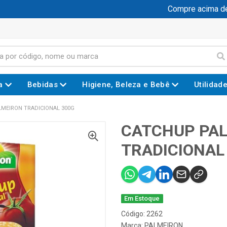
Compre acima de R
a
Bebidas
Higiene, Beleza e Bebê
Utilidad
MEIRON TRADICIONAL 300G
CATCHUP PA
TRADICIONAL
Em Estoque
Código: 2262
Marca:
PALMEIRON