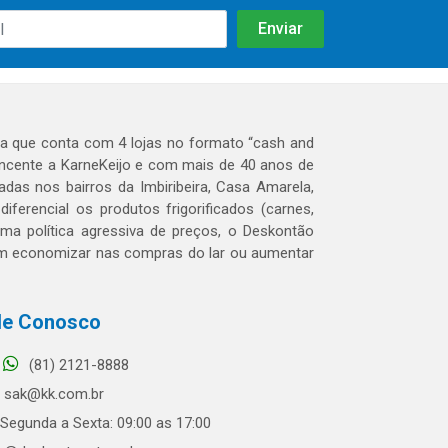
 que conta com 4 lojas no formato “cash and
tencente a KarneKeijo e com mais de 40 anos de
das nos bairros da Imbiribeira, Casa Amarela,
erencial os produtos frigorificados (carnes,
 uma política agressiva de preços, o Deskontão
dem economizar nas compras do lar ou aumentar
le Conosco
(81) 2121-8888
sak@kk.com.br
Segunda a Sexta: 09:00 as 17:00