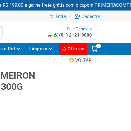
$ 199,00 e ganhe frete grátis com o cupom PRIMEIRACOMPRA
|
Entrar
Cadastrar
Fale Conosco
(81) 2121-8888
0
es e Pet
Limpeza
Ofertas
VOLTAR
LMEIRON
 300G