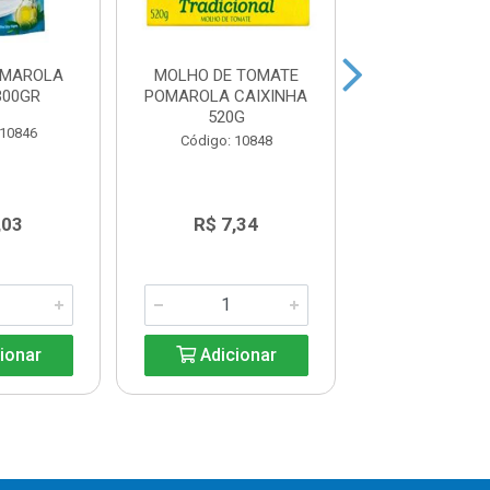
OMAROLA
MOLHO DE TOMATE
MOLHO PARA 
300GR
POMAROLA CAIXINHA
PARMESÃO J
520G
250G
 10846
Código: 10848
Código: 11
,03
R$ 7,34
R$ 12,5
ionar
Adicionar
Adicio