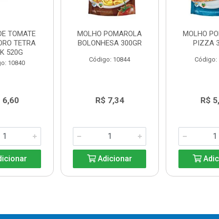
DE TOMATE
MOLHO POMAROLA
MOLHO P
ORO TETRA
BOLONHESA 300GR
PIZZA 
K 520G
Código: 10844
Código:
o: 10840
 6,60
R$ 7,34
R$ 5
icionar
Adicionar
Adic