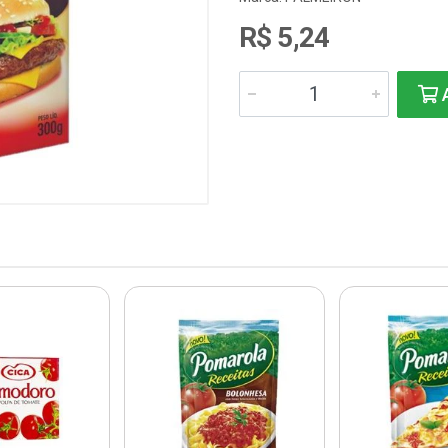
R$ 5,24
A