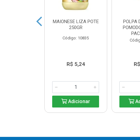
O DE PIMENTA
MAIONESE LIZA POTE
POLPA 
AL COM AZEITE
250GR
POMOD
ALLO 50ML
PAC
Código: 10835
digo: 14357
Códig
R$ 17,75
R$ 5,24
R$
Adicionar
Adicionar
Ad