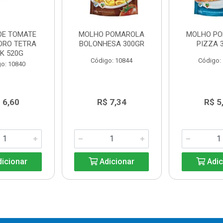
DE TOMATE
MOLHO POMAROLA
MOLHO P
ORO TETRA
BOLONHESA 300GR
PIZZA 
K 520G
Código: 10844
Código:
o: 10840
 6,60
R$ 7,34
R$ 5
icionar
Adicionar
Adic