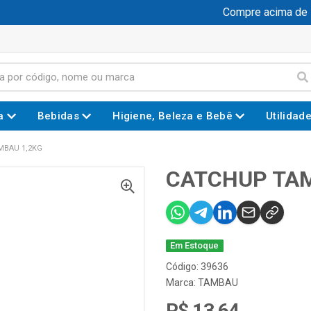
Compre acima de R$
a
Bebidas
Higiene, Beleza e Bebê
Utilidad
MBAU 1,2KG
CATCHUP TAM
Em Estoque
Código: 39636
Marca:
TAMBAU
R$ 13,64