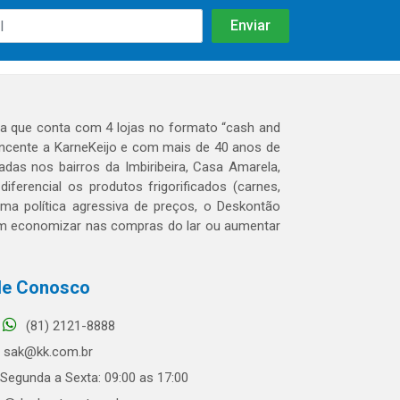
 que conta com 4 lojas no formato “cash and
tencente a KarneKeijo e com mais de 40 anos de
das nos bairros da Imbiribeira, Casa Amarela,
erencial os produtos frigorificados (carnes,
 uma política agressiva de preços, o Deskontão
dem economizar nas compras do lar ou aumentar
le Conosco
(81) 2121-8888
sak@kk.com.br
Segunda a Sexta: 09:00 as 17:00