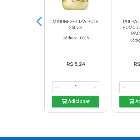
UP PALMEIRON
MAIONESE LIZA POTE
POLPA 
CANTE 370G
250GR
POMOD
PAC
digo: 14939
Código: 10835
Códig
R$ 6,81
R$ 5,24
R$
Adicionar
Adicionar
Ad