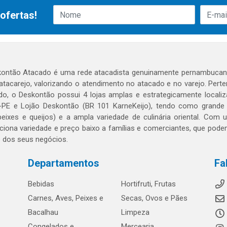
ofertas!
ontão Atacado é uma rede atacadista genuinamente pernambucana
 atacarejo, valorizando o atendimento no atacado e no varejo. Per
o, o Deskontão possui 4 lojas amplas e estrategicamente localiza
PE e Lojão Deskontão (BR 101 KarneKeijo), tendo como grande dif
peixes e queijos) e a ampla variedade de culinária oriental. Com
ciona variedade e preço baixo a famílias e comerciantes, que po
o dos seus negócios.
Departamentos
Fa
Bebidas
Hortifruti, Frutas
Carnes, Aves, Peixes e
Secas, Ovos e Pães
Bacalhau
Limpeza
Congelados e
Mercearia