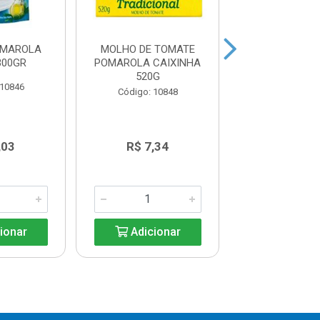
OMAROLA
MOLHO DE TOMATE
MAIONESE 
300GR
POMAROLA CAIXINHA
HELLMANS 
520G
 10846
Código: 11
Código: 10848
,03
R$ 7,34
R$ 20,9
ionar
Adicionar
Adicio