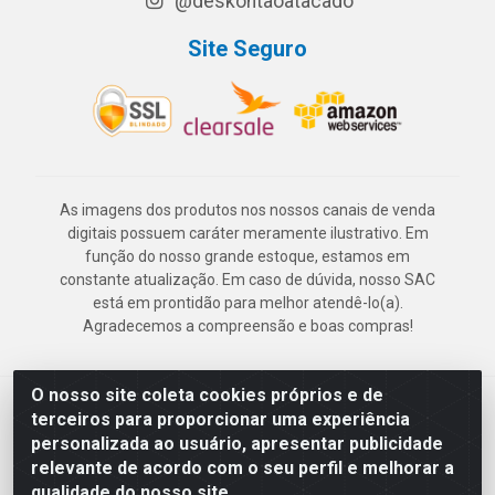
@deskontaoatacado
Site Seguro
As imagens dos produtos nos nossos canais de venda
digitais possuem caráter meramente ilustrativo. Em
função do nosso grande estoque, estamos em
constante atualização. Em caso de dúvida, nosso SAC
está em prontidão para melhor atendê-lo(a).
Agradecemos a compreensão e boas compras!
O nosso site coleta cookies próprios e de
Deskontão Atacado - Av. Marechal Mascarenhas de Morais, 2471 -
terceiros para proporcionar uma experiência
Imbiribeira - Recife/PE - CEP 51.150-001 - CNPJ 24.150.377/0003-
personalizada ao usuário, apresentar publicidade
57
relevante de acordo com o seu perfil e melhorar a
qualidade do nosso site.