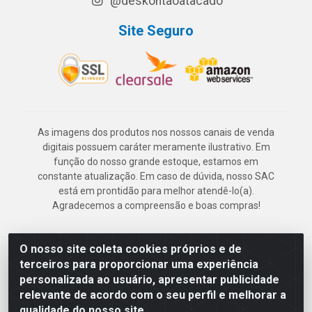
@deskontaoatacado
Site Seguro
As imagens dos produtos nos nossos canais de venda
digitais possuem caráter meramente ilustrativo. Em
função do nosso grande estoque, estamos em
constante atualização. Em caso de dúvida, nosso SAC
está em prontidão para melhor atendê-lo(a).
Agradecemos a compreensão e boas compras!
O nosso site coleta cookies próprios e de
Deskontão Atacado - Av. Marechal Mascarenhas de Morais, 2471 -
terceiros para proporcionar uma experiência
Imbiribeira - Recife/PE - CEP 51.150-001 - CNPJ 24.150.377/0003-
personalizada ao usuário, apresentar publicidade
57
relevante de acordo com o seu perfil e melhorar a
qualidade do nosso site.