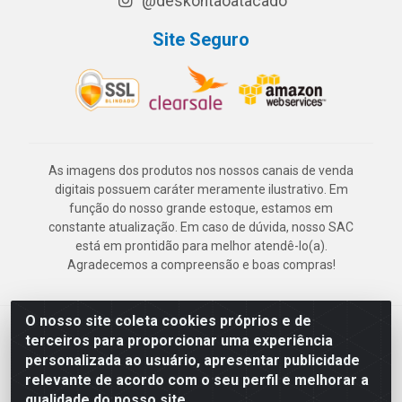
@deskontaoatacado
Site Seguro
As imagens dos produtos nos nossos canais de venda
digitais possuem caráter meramente ilustrativo. Em
função do nosso grande estoque, estamos em
constante atualização. Em caso de dúvida, nosso SAC
está em prontidão para melhor atendê-lo(a).
Agradecemos a compreensão e boas compras!
O nosso site coleta cookies próprios e de
Deskontão Atacado - Av. Marechal Mascarenhas de Morais, 2471 -
terceiros para proporcionar uma experiência
Imbiribeira - Recife/PE - CEP 51.150-001 - CNPJ 24.150.377/0003-
personalizada ao usuário, apresentar publicidade
57
relevante de acordo com o seu perfil e melhorar a
qualidade do nosso site.