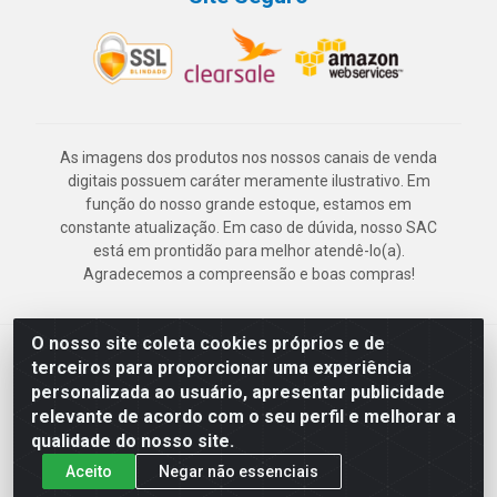
As imagens dos produtos nos nossos canais de venda
digitais possuem caráter meramente ilustrativo. Em
função do nosso grande estoque, estamos em
constante atualização. Em caso de dúvida, nosso SAC
está em prontidão para melhor atendê-lo(a).
Agradecemos a compreensão e boas compras!
O nosso site coleta cookies próprios e de
Deskontão Atacado - Av. Marechal Mascarenhas de Morais, 2471 -
terceiros para proporcionar uma experiência
Imbiribeira - Recife/PE - CEP 51.150-001 - CNPJ 24.150.377/0003-
personalizada ao usuário, apresentar publicidade
57
relevante de acordo com o seu perfil e melhorar a
qualidade do nosso site.
Aceito
Negar não essenciais