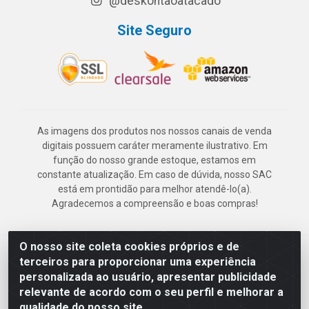
@deskontaoatacado
Site Seguro
As imagens dos produtos nos nossos canais de venda
digitais possuem caráter meramente ilustrativo. Em
função do nosso grande estoque, estamos em
constante atualização. Em caso de dúvida, nosso SAC
está em prontidão para melhor atendê-lo(a).
Agradecemos a compreensão e boas compras!
O nosso site coleta cookies próprios e de
Deskontão Atacado - Av. Marechal Mascarenhas de Morais, 2471 -
terceiros para proporcionar uma experiência
Imbiribeira - Recife/PE - CEP 51.150-001 - CNPJ 24.150.377/0003-
personalizada ao usuário, apresentar publicidade
57
relevante de acordo com o seu perfil e melhorar a
qualidade do nosso site.