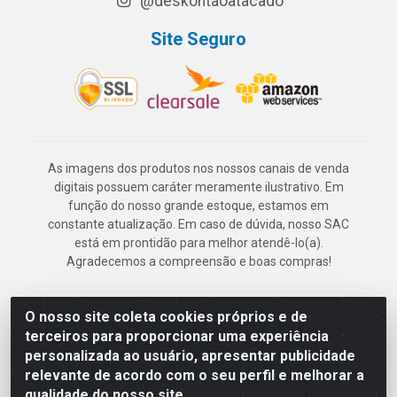
@deskontaoatacado
Site Seguro
As imagens dos produtos nos nossos canais de venda
digitais possuem caráter meramente ilustrativo. Em
função do nosso grande estoque, estamos em
constante atualização. Em caso de dúvida, nosso SAC
está em prontidão para melhor atendê-lo(a).
Agradecemos a compreensão e boas compras!
O nosso site coleta cookies próprios e de
Deskontão Atacado - Av. Marechal Mascarenhas de Morais, 2471 -
terceiros para proporcionar uma experiência
Imbiribeira - Recife/PE - CEP 51.150-001 - CNPJ 24.150.377/0003-
personalizada ao usuário, apresentar publicidade
57
relevante de acordo com o seu perfil e melhorar a
qualidade do nosso site.