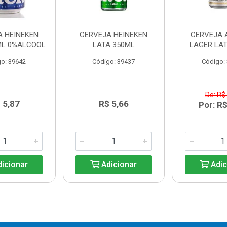
A HEINEKEN
CERVEJA HEINEKEN
CERVEJA 
ML 0%ALCOOL
LATA 350ML
LAGER LAT
o: 39642
Código: 39437
Código:
De: R$
 5,87
R$ 5,66
Por: R$
icionar
Adicionar
Adic