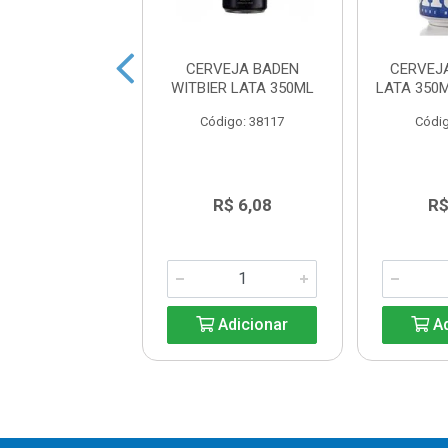
JA LAGUNITAS
CERVEJA BADEN
CERVEJ
ATA 350ML
WITBIER LATA 350ML
LATA 350
digo: 37875
Código: 38117
Códig
R$ 8,39
R$ 6,08
R$
Adicionar
Adicionar
Ad