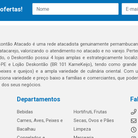
ofertas!
ontão Atacado é uma rede atacadista genuinamente pernambucana
 atacarejo, valorizando o atendimento no atacado e no varejo. Per
o, o Deskontão possui 4 lojas amplas e estrategicamente localiza
PE e Lojão Deskontão (BR 101 KarneKeijo), tendo como grande dif
peixes e queijos) e a ampla variedade de culinária oriental. Com
ciona variedade e preço baixo a famílias e comerciantes, que po
o dos seus negócios.
Departamentos
Fa
Bebidas
Hortifruti, Frutas
Carnes, Aves, Peixes e
Secas, Ovos e Pães
Bacalhau
Limpeza
Congelados e
Mercearia