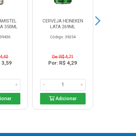
AMISTEL
CERVEJA HEINEKEN
CERVEJA EIS
A 350ML
LATA 269ML
UNFILTERED 
NECK355
 39436
Código: 39254
Código: 38
 4,40
De: R$ 4,71
R$ 5,5
 3,59
Por: R$ 4,29
ionar
Adicionar
Adicio