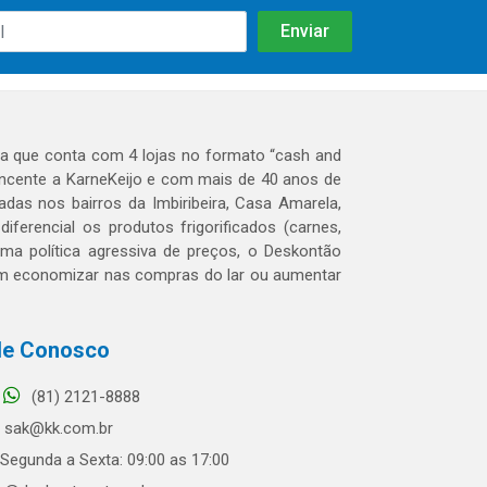
 que conta com 4 lojas no formato “cash and
tencente a KarneKeijo e com mais de 40 anos de
das nos bairros da Imbiribeira, Casa Amarela,
erencial os produtos frigorificados (carnes,
 uma política agressiva de preços, o Deskontão
dem economizar nas compras do lar ou aumentar
le Conosco
(81) 2121-8888
sak@kk.com.br
Segunda a Sexta: 09:00 as 17:00