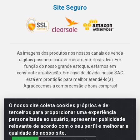
Site Seguro
As imagens dos produtos nos nossos canais de venda
digitais possuem caráter meramente ilustrativo. Em
função do nosso grande estoque, estamos em
constante atualização. Em caso de dúvida, nosso SAC
está em prontidão para melhor atendê-lo(a).
Agradecemos a compreensão e boas compras!
O nosso site coleta cookies próprios e de
Deskontão Atacado - Av. Marechal Mascarenhas de Morais, 2471 -
terceiros para proporcionar uma experiência
Imbiribeira - Recife/PE - CEP 51.150-001 - CNPJ 24.150.377/0003-
personalizada ao usuário, apresentar publicidade
57
relevante de acordo com o seu perfil e melhorar a
qualidade do nosso site.