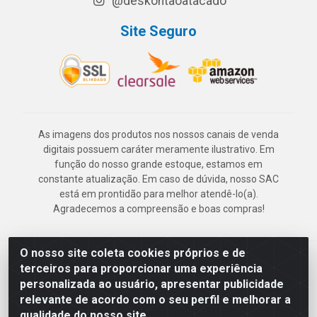
@deskontaoatacado
Site Seguro
As imagens dos produtos nos nossos canais de venda
digitais possuem caráter meramente ilustrativo. Em
função do nosso grande estoque, estamos em
constante atualização. Em caso de dúvida, nosso SAC
está em prontidão para melhor atendê-lo(a).
Agradecemos a compreensão e boas compras!
O nosso site coleta cookies próprios e de
Deskontão Atacado - Av. Marechal Mascarenhas de Morais, 2471 -
terceiros para proporcionar uma experiência
Imbiribeira - Recife/PE - CEP 51.150-001 - CNPJ 24.150.377/0003-
personalizada ao usuário, apresentar publicidade
57
relevante de acordo com o seu perfil e melhorar a
qualidade do nosso site.