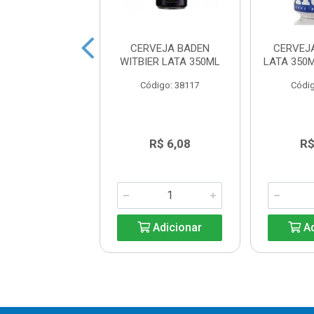
JA LAGUNITAS
CERVEJA BADEN
CERVEJ
ATA 350ML
WITBIER LATA 350ML
LATA 350
digo: 37875
Código: 38117
Códig
R$ 8,39
R$ 6,08
R$
Adicionar
Adicionar
Ad