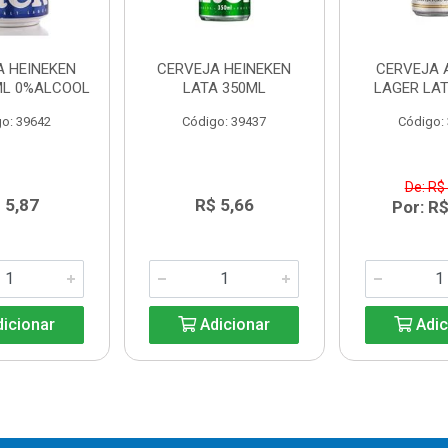
A HEINEKEN
CERVEJA HEINEKEN
CERVEJA 
ML 0%ALCOOL
LATA 350ML
LAGER LAT
o: 39642
Código: 39437
Código:
De: R$
 5,87
R$ 5,66
Por: R$
icionar
Adicionar
Adic