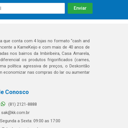
 que conta com 4 lojas no formato “cash and
tencente a KarneKeijo e com mais de 40 anos de
das nos bairros da Imbiribeira, Casa Amarela,
erencial os produtos frigorificados (carnes,
 uma política agressiva de preços, o Deskontão
dem economizar nas compras do lar ou aumentar
le Conosco
(81) 2121-8888
sak@kk.com.br
Segunda a Sexta: 09:00 as 17:00