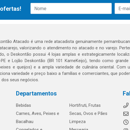
ofertas!
ontão Atacado é uma rede atacadista genuinamente pernambucana
 atacarejo, valorizando o atendimento no atacado e no varejo. Per
o, o Deskontão possui 4 lojas amplas e estrategicamente localiza
PE e Lojão Deskontão (BR 101 KarneKeijo), tendo como grande dif
peixes e queijos) e a ampla variedade de culinária oriental. Com
ciona variedade e preço baixo a famílias e comerciantes, que po
o dos seus negócios.
Departamentos
Fa
Bebidas
Hortifruti, Frutas
Carnes, Aves, Peixes e
Secas, Ovos e Pães
Bacalhau
Limpeza
Congelados e
Mercearia