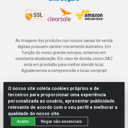
As imagens dos produtos nos nossos canais de venda
digitais possuem caráter meramente ilustrativo. Em
função do nosso grande estoque, estamos em
constante atualização. Em caso de dúvida, nosso SAC
está em prontidão para melhor atendê-lo(a).
Agradecemos a compreensão e boas compras!
O nosso site coleta cookies próprios e de
Deskontão Atacado - Av. Marechal Mascarenhas de Morais, 2471 -
terceiros para proporcionar uma experiência
Imbiribeira - Recife/PE - CEP 51.150-001 - CNPJ 24.150.377/0003-
personalizada ao usuário, apresentar publicidade
57
relevante de acordo com o seu perfil e melhorar a
qualidade do nosso site.
Aceito
Negar não essenciais