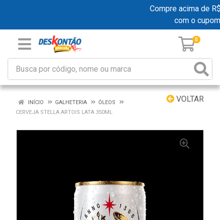
Compre acima de R$ 19
com o cupom
0
VOLTAR
INÍCIO
GALHETERIA
ÓLEOS
CERVEJA STELLA ARTOIS LATA 350ML