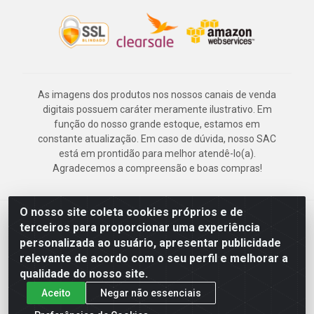
As imagens dos produtos nos nossos canais de venda
digitais possuem caráter meramente ilustrativo. Em
função do nosso grande estoque, estamos em
constante atualização. Em caso de dúvida, nosso SAC
está em prontidão para melhor atendê-lo(a).
Agradecemos a compreensão e boas compras!
O nosso site coleta cookies próprios e de
Deskontão Atacado - Av. Marechal Mascarenhas de Morais, 2471 -
terceiros para proporcionar uma experiência
Imbiribeira - Recife/PE - CEP 51.150-001 - CNPJ 24.150.377/0003-
personalizada ao usuário, apresentar publicidade
57
relevante de acordo com o seu perfil e melhorar a
qualidade do nosso site.
Aceito
Negar não essenciais