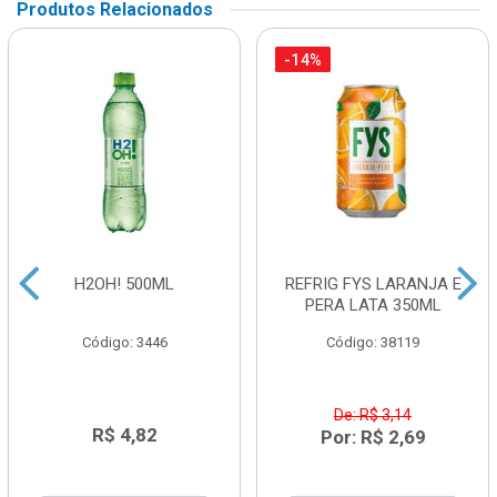
Produtos Relacionados
-14%
H2OH! 500ML
REFRIG FYS LARANJA E
PERA LATA 350ML
Código: 3446
Código: 38119
De: R$ 3,14
R$ 4,82
Por: R$ 2,69